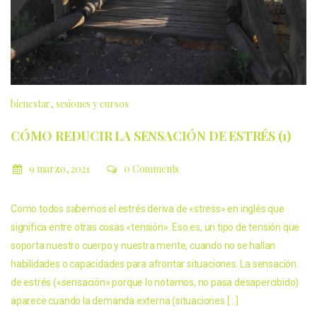
bienestar
sesiones y cursos
CÓMO REDUCIR LA SENSACIÓN DE ESTRÉS (1)
9 marzo, 2021
0 Comments
Como todos sabemos el estrés deriva de «stress» en inglés que
significa entre otras cosas «tensión». Eso es, un tipo de tensión que
soporta nuestro cuerpo y nuestra mente, cuando no se hallan
habilidades o capacidades para afrontar situaciones. La sensación
de estrés («sensación» porque lo notamos, no pasa desapercibido)
aparece cuando la demanda externa (situaciones […]