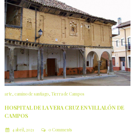
arte
camino de santiago
Tierra de Campos
HOSPITAL DE LA VERA CRUZ EN VILLALÓN DE
CAMPOS
4 abril, 2021
0 Comments