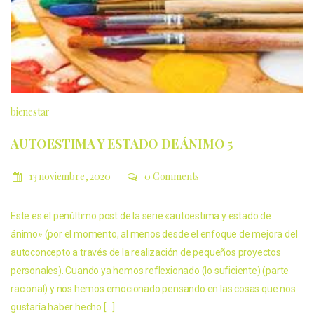
bienestar
AUTOESTIMA Y ESTADO DE ÁNIMO 5
13 noviembre, 2020
0 Comments
Este es el penúltimo post de la serie «autoestima y estado de
ánimo» (por el momento, al menos desde el enfoque de mejora del
autoconcepto a través de la realización de pequeños proyectos
personales). Cuando ya hemos reflexionado (lo suficiente) (parte
racional) y nos hemos emocionado pensando en las cosas que nos
gustaría haber hecho […]