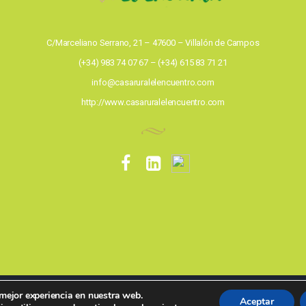
C/Marceliano Serrano, 21 – 47600 – Villalón de Campos
(+34) 983 74 07 67 – (+34) 615 83 71 21
info@casaruralelencuentro.com
http://www.casaruralelencuentro.com
 mejor experiencia en nuestra web.
6 EL ENCUENTRO Centro de reposo y salud - Todos los derechos reser
Aceptar