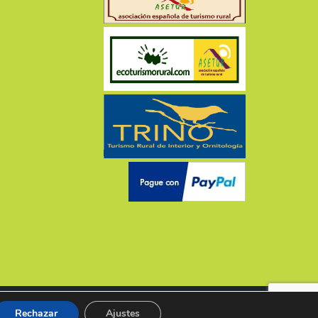
vados
by
Servilia
Rechazar
Ajustes