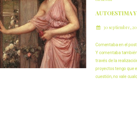
AUTOESTIMA Y
30 septiembre, 2
Comentaba en el post 
Y comentaba también q
través de la realizac
proyectos tengo que 
cuestión, no vale cual