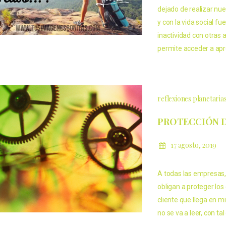
dejado de realizar nue
y con la vida social 
inactividad con otras a
permite acceder a apr
reflexiones planetaria
PROTECCIÓN D
17 agosto, 2019
A todas las empresas
obligan a proteger los 
cliente que llega en m
no se va a leer, con t