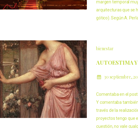
margen temporal muy 
arquitecturas que se h
gótico). Según A. Per
bienestar
AUTOESTIMA Y
30 septiembre, 2
Comentaba en el post 
Y comentaba también q
través de la realizac
proyectos tengo que 
cuestión, no vale cual