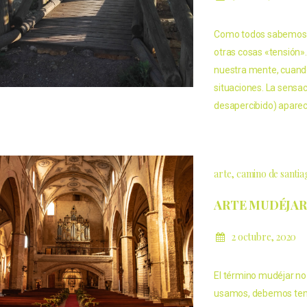
Como todos sabemos el
otras cosas «tensión».
nuestra mente, cuando
situaciones. La sensa
desapercibido) aparec
arte
camino de santia
ARTE MUDÉJAR
2 octubre, 2020
El término mudéjar no 
usamos, debemos tener