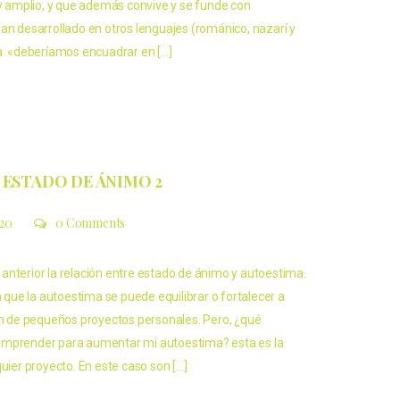
amplio, y que además convive y se funde con
an desarrollado en otros lenguajes (románico, nazarí y
la «deberíamos encuadrar en […]
 ESTADO DE ÁNIMO 2
020
0 Comments
anterior la relación entre estado de ánimo y autoestima.
ue la autoestima se puede equilibrar o fortalecer a
ión de pequeños proyectos personales. Pero, ¿qué
emprender para aumentar mi autoestima? esta es la
quier proyecto. En este caso son […]