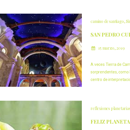
camino de santiago
Si
SAN PEDRO CU
15 marzo, 2019
A veces Tierra de Ca
sorprendentes, como S
centro de interpretaci
reflexiones planetaria
FELIZ PLANETA