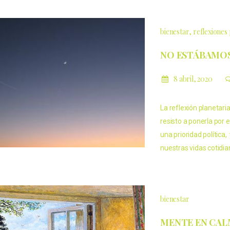
bienestar
reflexiones 
NO ESTÁBAMO
8 abril, 2020
La reflexión planetari
resisto a ponerla por 
una prioridad política
nuestras vidas cotidi
bienestar
MENTE EN CA