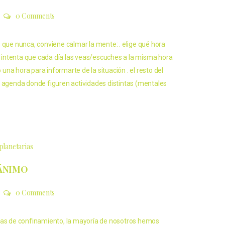
0 Comments
 que nunca, conviene calmar la mente: . elige qué hora
 e intenta que cada día las veas/escuches a la misma hora
na hora para informarte de la situación . el resto del
a agenda donde figuren actividades distintas (mentales
planetarias
ÁNIMO
0 Comments
ias de confinamiento, la mayoría de nosotros hemos