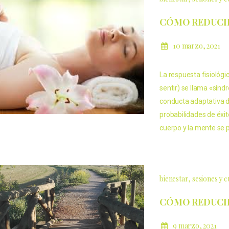
CÓMO REDUCIR 
10 marzo, 2021
La respuesta fisiológ
sentir) se llama «sín
conducta adaptativa 
probabilidades de éxi
cuerpo y la mente se 
bienestar
sesiones y 
CÓMO REDUCIR 
9 marzo, 2021