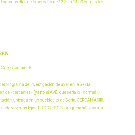
. Todos los días de la semana de 12.30 a 14.00 horas y los
s
REN
0 Comments
del programa de investigación de ayer en la Sexta!
ren de «cercanías» (ya no el AVE, que sería lo «normal»),
stación ubicada en un pueblecito de Soria. CERCANÍAS!!!!!,
..y cada vez más lejos. PROGRESO?? progreso sólo para la