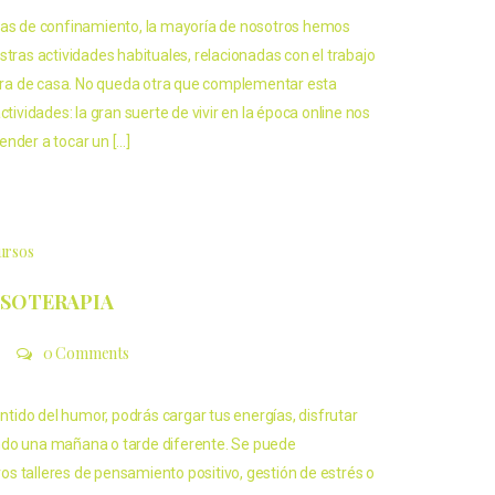
ias de confinamiento, la mayoría de nosotros hemos
stras actividades habituales, relacionadas con el trabajo
fuera de casa. No queda otra que complementar esta
ctividades: la gran suerte de vivir en la época online nos
ender a tocar un […]
cursos
ISOTERAPIA
0 Comments
entido del humor, podrás cargar tus energías, disfrutar
ndo una mañana o tarde diferente. Se puede
s talleres de pensamiento positivo, gestión de estrés o