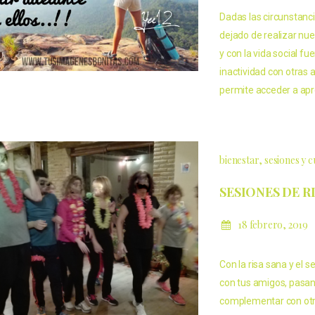
Dadas las circunstanc
dejado de realizar nue
y con la vida social 
inactividad con otras a
permite acceder a apr
bienestar
sesiones y 
SESIONES DE R
18 febrero, 2019
Con la risa sana y el s
con tus amigos, pasa
complementar con otro