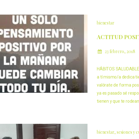
bienestar
ACTITUD POSI
23 febrero, 2018
HÁBITOS SALUDABLES
a tí mismo/a dedica t
valórate de forma pos
ya es pasado sé respo
tienen y que te rodean
bienestar
sesiones y 