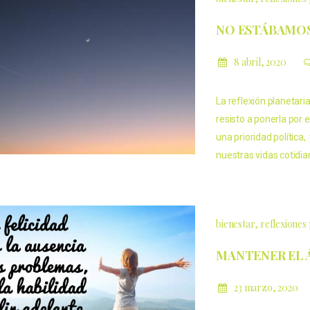
NO ESTÁBAMO
8 abril, 2020
La reflexión planetari
resisto a ponerla por 
una prioridad política
nuestras vidas cotidi
bienestar
reflexiones 
MANTENER EL 
23 marzo, 2020