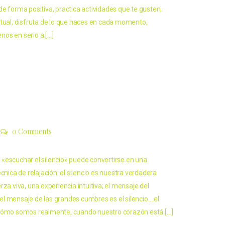
je de forma positiva, practica actividades que te gusten,
itual, disfruta de lo que haces en cada momento,
os en serio a […]
0 Comments
escuchar el silencio» puede convertirse en una
cnica de relajación: el silencio es nuestra verdadera
rza viva, una experiencia intuitiva; el mensaje del
, el mensaje de las grandes cumbres es el silencio….el
 cómo somos realmente, cuando nuestro corazón está […]