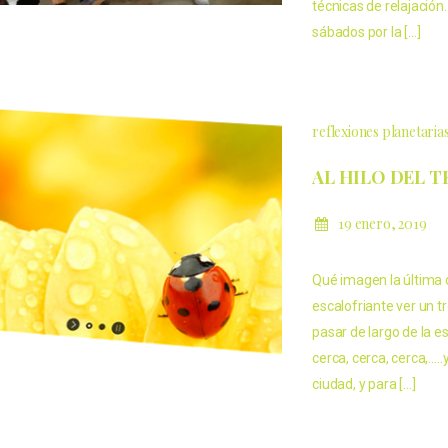
técnicas de relajación
sábados por la […]
reflexiones planetaria
AL HILO DEL T
19 enero, 2019
Qué imagen la última 
escalofriante ver un t
pasar de largo de la e
cerca, cerca, cerca,…
ciudad, y para […]