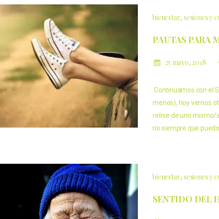
bienestar
sesiones y 
PAUTAS PARA 
25 mayo, 2018
Continuamos con el S
menos), hoy vemos otr
reírse de uno mismo/a
río siempre que puedo.
bienestar
sesiones y 
SENTIDO DEL