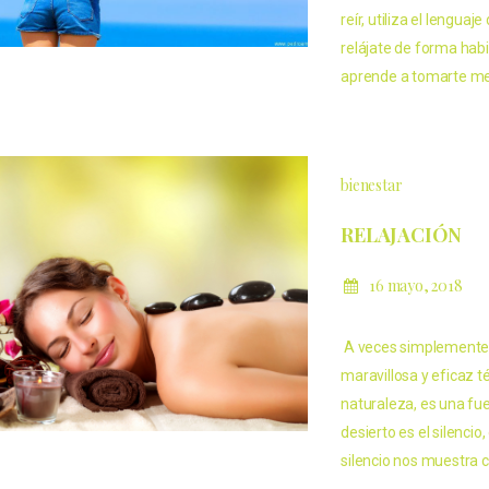
reír, utiliza el lengua
relájate de forma hab
aprende a tomarte men
bienestar
RELAJACIÓN
16 mayo, 2018
A veces simplemente «
maravillosa y eficaz té
naturaleza, es una fue
desierto es el silencio
silencio nos muestra