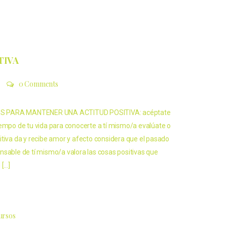
TIVA
0 Comments
 PARA MANTENER UNA ACTITUD POSITIVA: acéptate
iempo de tu vida para conocerte a tí mismo/a evalúate o
itiva da y recibe amor y afecto considera que el pasado
nsable de tí mismo/a valora las cosas positivas que
 […]
cursos