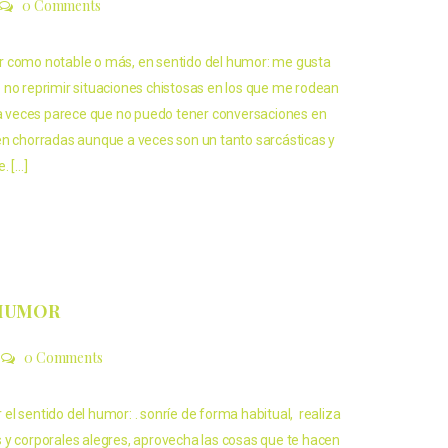
0 Comments
 como notable o más, en sentido del humor: me gusta
 no reprimir situaciones chistosas en los que me rodean
n a veces parece que no puedo tener conversaciones en
en chorradas aunque a veces son un tanto sarcásticas y
. […]
 HUMOR
0 Comments
l sentido del humor: . sonríe de forma habitual, realiza
 y corporales alegres, aprovecha las cosas que te hacen