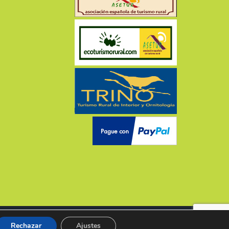
vados
by
Servilia
Rechazar
Ajustes