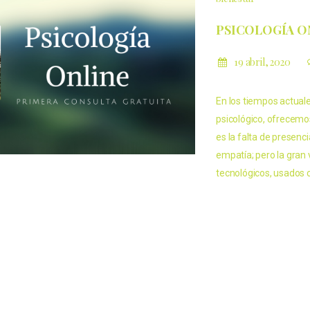
PSICOLOGÍA O
19 abril, 2020
En los tiempos actual
psicológico, ofrecemos
es la falta de presenc
empatía; pero la gran 
tecnológicos, usados c