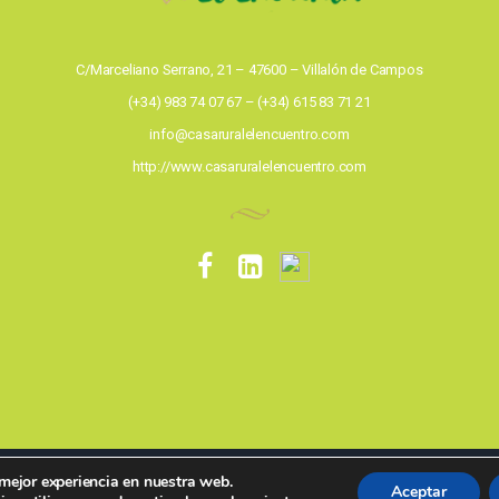
C/Marceliano Serrano, 21 – 47600 – Villalón de Campos
(+34) 983 74 07 67 – (+34) 615 83 71 21
info@casaruralelencuentro.com
http://www.casaruralelencuentro.com
 mejor experiencia en nuestra web.
6 EL ENCUENTRO Centro de reposo y salud - Todos los derechos reser
Aceptar