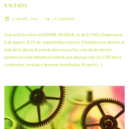
VACIADA
17 agosto, 2019
0 Comments
Este artículo sobre la ESPAÑA VACIADA, es de EL PAÍS (Salamanca,
6 de agosto 2019, de Joaquín Mayordomo): El bibliobús se detiene al
lado de la iglesia, Bernardo abre la puerta y una ola de silencio
penetra en esta biblioteca rodante que alberga más de 3.000 libros,
compactos, revistas y decenas de películas. Ni rastro […]