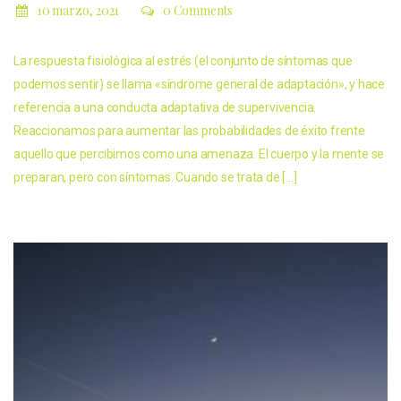
10 marzo, 2021
0 Comments
La respuesta fisiológica al estrés (el conjunto de síntomas que
podemos sentir) se llama «síndrome general de adaptación», y hace
referencia a una conducta adaptativa de supervivencia.
Reaccionamos para aumentar las probabilidades de éxito frente
aquello que percibimos como una amenaza. El cuerpo y la mente se
preparan, pero con síntomas. Cuando se trata de […]