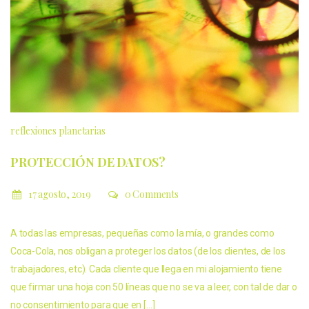
reflexiones planetarias
PROTECCIÓN DE DATOS?
17 agosto, 2019
0 Comments
A todas las empresas, pequeñas como la mía, o grandes como
Coca-Cola, nos obligan a proteger los datos (de los clientes, de los
trabajadores, etc). Cada cliente que llega en mi alojamiento tiene
que firmar una hoja con 50 líneas que no se va a leer, con tal de dar o
no consentimiento para que en […]