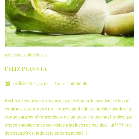
reflexiones planetarias
FELIZ PLANETA
18 diciembre, 2018
0 Comments
Acabo de escuchar en la radio, que en época de navidad, en la que
estamos , queramos o no…..mucha gente de los pueblos acude a la
ciudad para ver el «encendido» de las luces , incluso hay hoteles que
ofrecen habitaciones con vistas a las luces de navidad….uffffff, me
dan escalofríos; todo esto es compatible […]