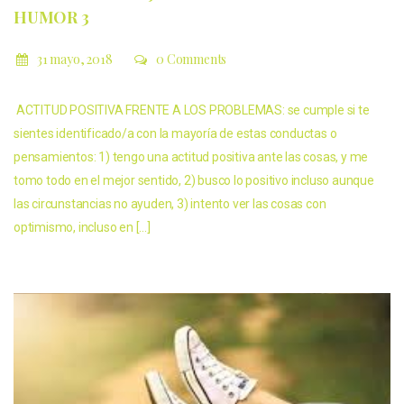
HUMOR 3
31 mayo, 2018
0 Comments
ACTITUD POSITIVA FRENTE A LOS PROBLEMAS: se cumple si te
sientes identificado/a con la mayoría de estas conductas o
pensamientos: 1) tengo una actitud positiva ante las cosas, y me
tomo todo en el mejor sentido, 2) busco lo positivo incluso aunque
las circunstancias no ayuden, 3) intento ver las cosas con
optimismo, incluso en […]