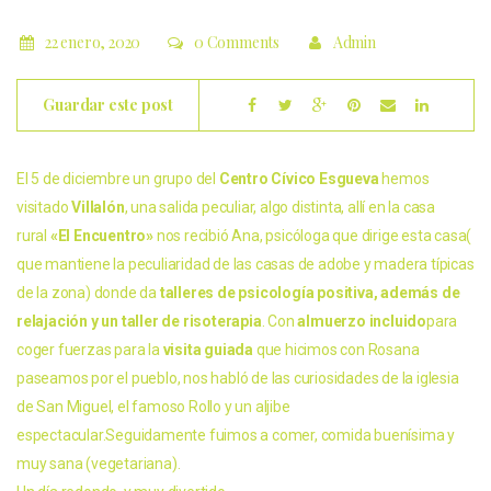
22 enero, 2020
0 Comments
Admin
Guardar este post
El 5 de diciembre un grupo del
Centro Cívico Esgueva
hemos
visitado
Villalón
, una salida peculiar, algo distinta, allí en la casa
rural
«El Encuentro»
nos recibió Ana, psicóloga que dirige esta casa(
que mantiene la peculiaridad de las casas de adobe y madera típicas
de la zona) donde da
talleres de psicología positiva, además de
relajación y un taller de risoterapia
. Con
almuerzo incluido
para
coger fuerzas para la
visita guiada
que hicimos con Rosana
paseamos por el pueblo, nos habló de las curiosidades de la iglesia
de San Miguel, el famoso Rollo y un aljibe
espectacular.Seguidamente fuimos a comer, comida buenísima y
muy sana (vegetariana).