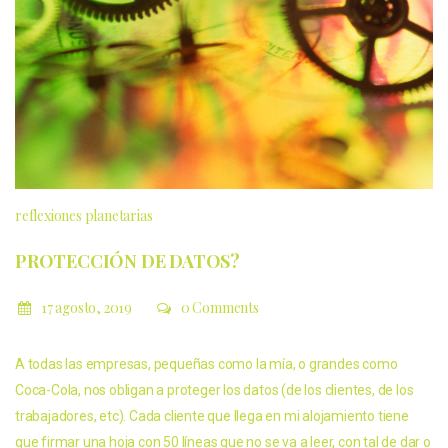
reflexiones planetarias
PROTECCIÓN DE DATOS?
17 agosto, 2019
0 Comments
A todas las empresas, pequeñas como la mía, o grandes como
Coca-Cola, nos obligan a proteger los datos (de los clientes, de los
trabajadores, etc). Cada cliente que llega en mi alojamiento tiene
que firmar una hoja con 50 líneas que no se va a leer, con tal de dar o