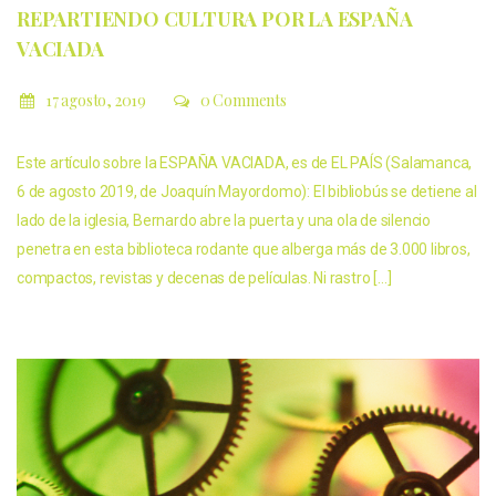
REPARTIENDO CULTURA POR LA ESPAÑA
VACIADA
17 agosto, 2019
0 Comments
Este artículo sobre la ESPAÑA VACIADA, es de EL PAÍS (Salamanca,
6 de agosto 2019, de Joaquín Mayordomo): El bibliobús se detiene al
lado de la iglesia, Bernardo abre la puerta y una ola de silencio
penetra en esta biblioteca rodante que alberga más de 3.000 libros,
compactos, revistas y decenas de películas. Ni rastro […]