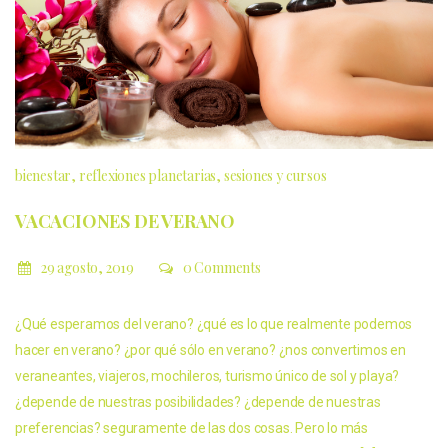
bienestar
reflexiones planetarias
sesiones y cursos
VACACIONES DE VERANO
29 agosto, 2019
0 Comments
¿Qué esperamos del verano? ¿qué es lo que realmente podemos
hacer en verano? ¿por qué sólo en verano? ¿nos convertimos en
veraneantes, viajeros, mochileros, turismo único de sol y playa?
¿depende de nuestras posibilidades? ¿depende de nuestras
preferencias? seguramente de las dos cosas. Pero lo más