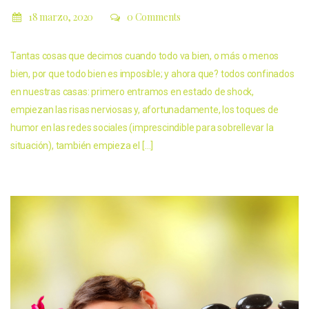
18 marzo, 2020
0 Comments
Tantas cosas que decimos cuando todo va bien, o más o menos
bien, por que todo bien es imposible; y ahora que? todos confinados
en nuestras casas: primero entramos en estado de shock,
empiezan las risas nerviosas y, afortunadamente, los toques de
humor en las redes sociales (imprescindible para sobrellevar la
situación), también empieza el […]