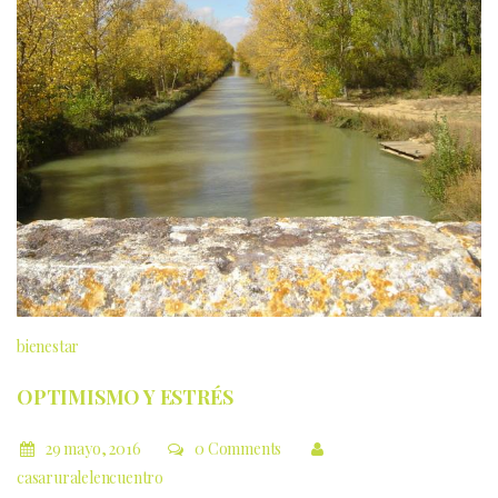
bienestar
OPTIMISMO Y ESTRÉS
29 mayo, 2016
0 Comments
casaruralelencuentro