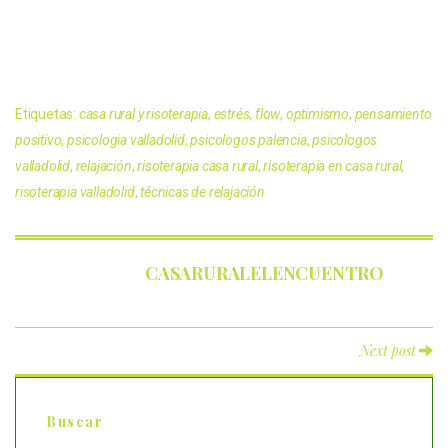
Etiquetas:
casa rural y risoterapia
,
estrés
,
flow
,
optimismo
,
pensamiento
positivo
,
psicologia valladolid
,
psicologos palencia
,
psicologos
valladolid
,
relajación
,
risoterapia casa rural
,
risoterapia en casa rural
,
risoterapia valladolid
,
técnicas de relajación
CASARURALELENCUENTRO
Next post
Buscar