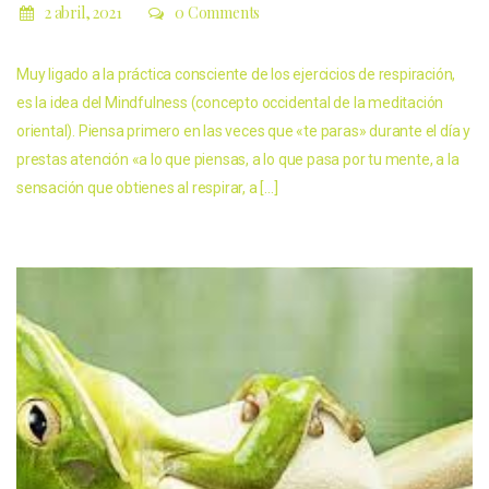
2 abril, 2021
0 Comments
Muy ligado a la práctica consciente de los ejercicios de respiración,
es la idea del Mindfulness (concepto occidental de la meditación
oriental). Piensa primero en las veces que «te paras» durante el día y
prestas atención «a lo que piensas, a lo que pasa por tu mente, a la
sensación que obtienes al respirar, a […]