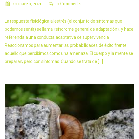
10 marzo, 2021
0 Comments
La respuesta fisiológica al estrés (el conjunto de síntomas que
podemos sentir) se llama «síndrome general de adaptación», y hace
referencia a una conducta adaptativa de supervivencia.
Reaccionamos para aumentar las probabilidades de éxito frente
aquello que percibimos como una amenaza. El cuerpo y la mente se
preparan, pero con síntomas. Cuando se trata de […]