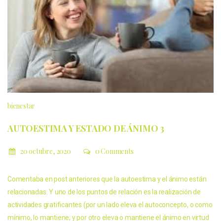
bienestar
AUTOESTIMA Y ESTADO DE ÁNIMO 3
20 octubre, 2020
0 Comments
Comentaba en post anteriores que la autoestima y el ánimo están
relacionadas. Y uno de los puntos de relación es la realización de
actividades gratificantes (por un lado eleva el autoconcepto, o como
mínimo, lo mantiene; y por otro eleva o mantiene el ánimo en virtud