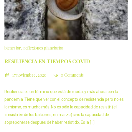
bienestar
reflexiones planetarias
RESILIENCIA EN TIEMPOS COVID
17 noviembre, 2020
0 Comments
Resiliencia es un término que está de moda, y más ahora con la
pandemia. Tiene que ver con el concepto de resistencia pero no es
lo mismo, es mucho más. No es sólo la capacidad de resistir (el
«resistiré» de los balcones, en marzo) sino la capacidad de
sopreponerse después de haber resistido. Es la […]