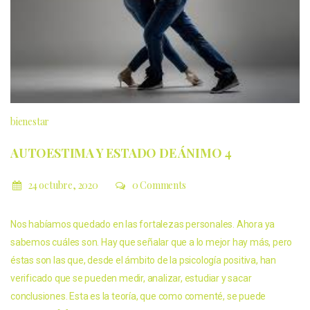
bienestar
AUTOESTIMA Y ESTADO DE ÁNIMO 4
24 octubre, 2020
0 Comments
Nos habíamos quedado en las fortalezas personales. Ahora ya
sabemos cuáles son. Hay que señalar que a lo mejor hay más, pero
éstas son las que, desde el ámbito de la psicología positiva, han
verificado que se pueden medir, analizar, estudiar y sacar
conclusiones. Esta es la teoría, que como comenté, se puede