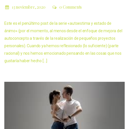
13 noviembre, 2020
0 Comments
Este es el penúltimo post de la serie «autoestima y estado de
ánimo» (por el momento, al menos desde el enfoque de mejora del
autoconcepto a través de la realización de pequeños proyectos
personales). Cuando ya hemos reflexionado (lo suficiente) (parte
racional) y nos hemos emocionado pensando en las cosas que nos
gustaría haber hecho […]