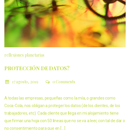
reflexiones planetarias
PROTECCIÓN DE DATOS?
17 agosto, 2019
0 Comments
A todas las empresas, pequeñas como la mía, o grandes como
Coca-Cola, nos obligan a proteger los datos (de los clientes, de los
trabajadores, etc). Cada cliente que llega en mi alojamiento tiene
que firmar una hoja con 50 líneas que no se va a leer, con tal de dar o
no consentimiento para que en […]