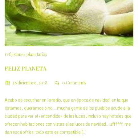
reflexiones planetarias
FELIZ PLANETA
18 diciembre, 2018
0 Comments
Acabo de escuchar en la radio, que en época de navidad, en la que
estamos , queramos o no…..mucha gente de los pueblos acude a la
ciudad para ver el «encendido» de las luces , incluso hay hoteles que
ofrecen habitaciones con vistas a las luces de navidad….uffffff, me
dan escalofríos; todo esto es compatible […]