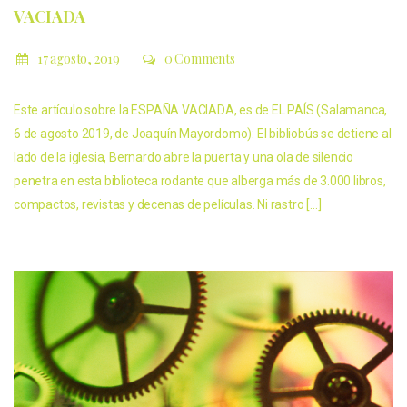
VACIADA
17 agosto, 2019
0 Comments
Este artículo sobre la ESPAÑA VACIADA, es de EL PAÍS (Salamanca,
6 de agosto 2019, de Joaquín Mayordomo): El bibliobús se detiene al
lado de la iglesia, Bernardo abre la puerta y una ola de silencio
penetra en esta biblioteca rodante que alberga más de 3.000 libros,
compactos, revistas y decenas de películas. Ni rastro […]