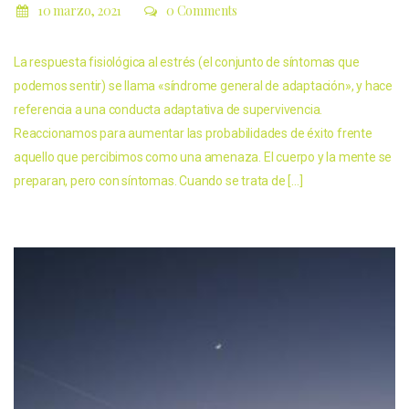
10 marzo, 2021
0 Comments
La respuesta fisiológica al estrés (el conjunto de síntomas que
podemos sentir) se llama «síndrome general de adaptación», y hace
referencia a una conducta adaptativa de supervivencia.
Reaccionamos para aumentar las probabilidades de éxito frente
aquello que percibimos como una amenaza. El cuerpo y la mente se
preparan, pero con síntomas. Cuando se trata de […]