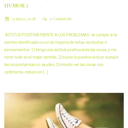
HUMOR 3
31 mayo, 2018
0 Comments
ACTITUD POSITIVA FRENTE A LOS PROBLEMAS: se cumple si te
sientes identificado/a con la mayoría de estas conductas o
pensamientos: 1) tengo una actitud positiva ante las cosas, y me
tomo todo en el mejor sentido, 2) busco lo positivo incluso aunque
las circunstancias no ayuden, 3) intento ver las cosas con
optimismo, incluso en […]