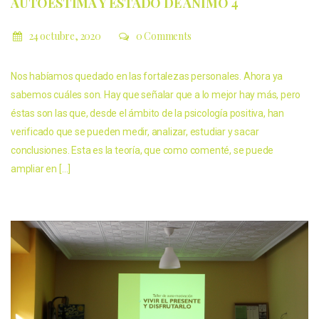
AUTOESTIMA Y ESTADO DE ÁNIMO 4
24 octubre, 2020
0 Comments
Nos habíamos quedado en las fortalezas personales. Ahora ya
sabemos cuáles son. Hay que señalar que a lo mejor hay más, pero
éstas son las que, desde el ámbito de la psicología positiva, han
verificado que se pueden medir, analizar, estudiar y sacar
conclusiones. Esta es la teoría, que como comenté, se puede
ampliar en […]