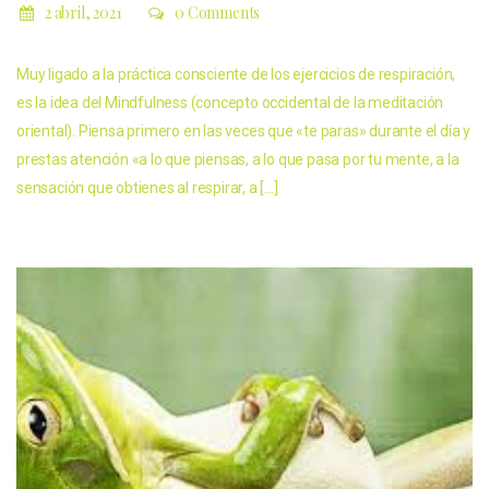
2 abril, 2021
0 Comments
Muy ligado a la práctica consciente de los ejercicios de respiración,
es la idea del Mindfulness (concepto occidental de la meditación
oriental). Piensa primero en las veces que «te paras» durante el día y
prestas atención «a lo que piensas, a lo que pasa por tu mente, a la
sensación que obtienes al respirar, a […]