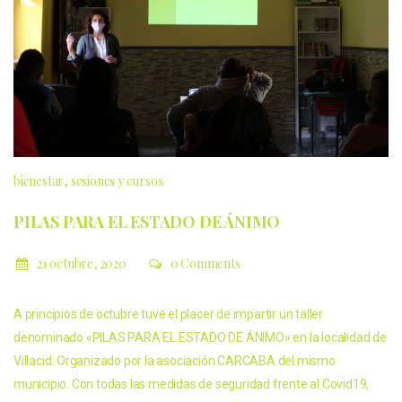
bienestar
sesiones y cursos
PILAS PARA EL ESTADO DE ÁNIMO
21 octubre, 2020
0 Comments
A principios de octubre tuve el placer de impartir un taller
denominado «PILAS PARA EL ESTADO DE ÁNIMO» en la localidad de
Villacid. Organizado por la asociación CARCABA del mismo
municipio. Con todas las medidas de seguridad frente al Covid19,