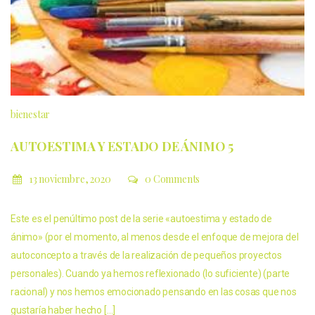
bienestar
AUTOESTIMA Y ESTADO DE ÁNIMO 5
13 noviembre, 2020
0 Comments
Este es el penúltimo post de la serie «autoestima y estado de
ánimo» (por el momento, al menos desde el enfoque de mejora del
autoconcepto a través de la realización de pequeños proyectos
personales). Cuando ya hemos reflexionado (lo suficiente) (parte
racional) y nos hemos emocionado pensando en las cosas que nos
gustaría haber hecho […]