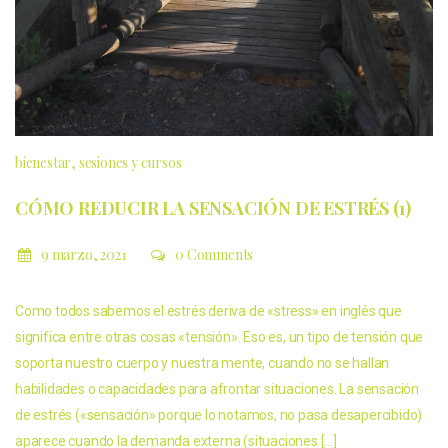
bienestar
sesiones y cursos
CÓMO REDUCIR LA SENSACIÓN DE ESTRÉS (1)
9 marzo, 2021
0 Comments
Como todos sabemos el estrés deriva de «stress» en inglés que
significa entre otras cosas «tensión». Eso es, un tipo de tensión que
soporta nuestro cuerpo y nuestra mente, cuando no se hallan
habilidades o capacidades para afrontar situaciones. La sensación
de estrés («sensación» porque lo notamos, no pasa desapercibido)
aparece cuando la demanda externa (situaciones […]