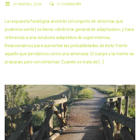
10 marzo, 2021
0 Comments
La respuesta fisiológica al estrés (el conjunto de síntomas que
podemos sentir) se llama «síndrome general de adaptación», y hace
referencia a una conducta adaptativa de supervivencia.
Reaccionamos para aumentar las probabilidades de éxito frente
aquello que percibimos como una amenaza. El cuerpo y la mente se
preparan, pero con síntomas. Cuando se trata de […]