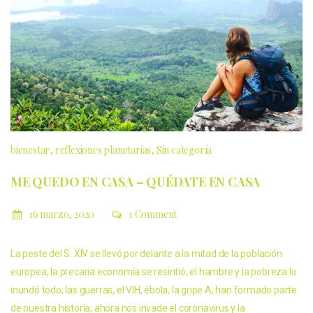
bienestar
reflexiones planetarias
Sin categoría
ME QUEDO EN CASA – QUÉDATE EN CASA
16 marzo, 2020
1 Comment
La peste del S. XIV se llevó por delante a la mitad de la población
europea, la precaria economía se resintió, el hambre y la pobreza lo
inundó todo; las guerras, el VIH, ébola, la gripe A, han formado parte
de nuestra historia; ahora nos invade el coronavirus y la