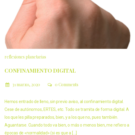
reflexiones planetarias
CONFINAMIENTO DIGITAL
31 marzo, 2020
0 Comments
Hemos entrado de lleno, sin previo aviso, al confinamiento digital.
Cese de autónomos, ERTES, etc. Todo se tramita de forma digital. A
los que les pilla preparados, bien, y a los que no, pues también.
Aguantarse. Cuando todo va bien, o más o menos bien, me refiero a
épocas de «normalidad» (si es que a […]