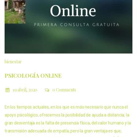
bienestar
PSICOLOGÍA ONLINE
19 abril, 2020
0 Comments
En los tiempos actuales, en los que es más necesario que nunca el
apoyo psicológico, ofrecemos la posibilidad de ayuda a distancia; la
gran desventaja es la falta de presencia física, del calor humano y la
transmisión adecuada de empatía; pero la gran ventaja es que,